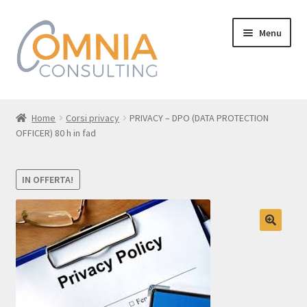
Vai
Vai
Menu
alla
al
navigazione
contenuto
Home
Home
Corsi privacy
PRIVACY – DPO (DATA PROTECTION
OFFICER) 80 h in fad
I nostri Corsi
Chi siamo
IN OFFERTA!
Dove siamo
Contatti
Il mio account