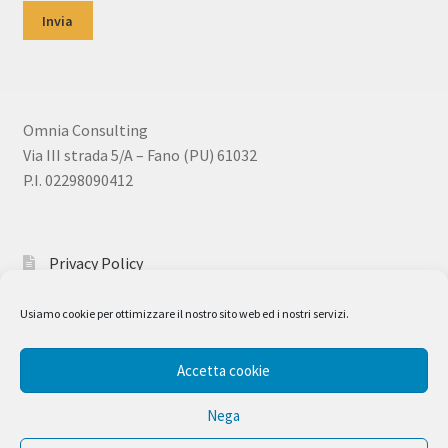
Omnia Consulting
Via III strada 5/A – Fano (PU) 61032
P.I. 02298090412
Privacy Policy
Usiamo cookie per ottimizzare il nostro sito web ed i nostri servizi.
Accetta cookie
© Corsi Sicurezza 2026
Realizzato con WooCommerce
.
Nega