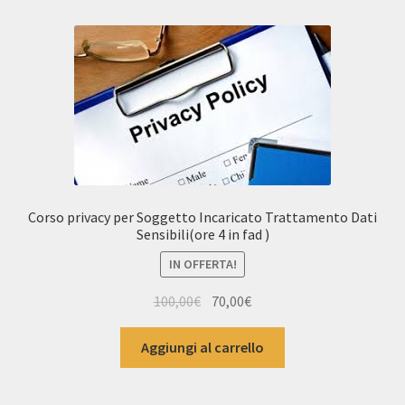
Corso privacy per Soggetto Incaricato Trattamento Dati
Sensibili(ore 4 in fad )
IN OFFERTA!
Il
Il
100,00
€
70,00
€
prezzo
prezzo
originale
attuale
Aggiungi al carrello
era:
è:
100,00€.
70,00€.