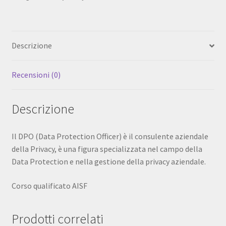
OFFICER)
80
h
Descrizione
in
fad
quantità
Recensioni (0)
Descrizione
Il DPO (Data Protection Officer) è il consulente aziendale
della Privacy, è una figura specializzata nel campo della
Data Protection e nella gestione della privacy aziendale.
Corso qualificato AISF
Prodotti correlati