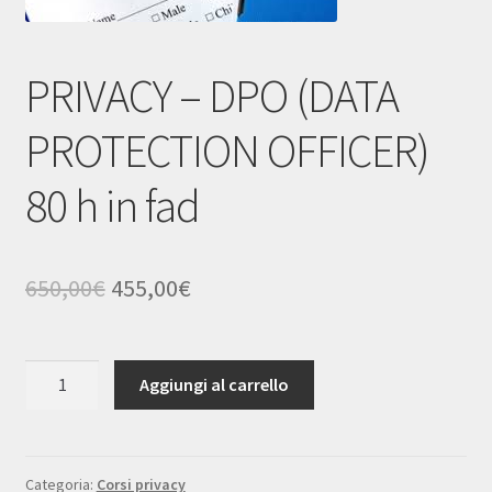
Carrello
Cassa
PRIVACY – DPO (DATA
PROTECTION OFFICER)
80 h in fad
Il
Il
650,00
€
455,00
€
prezzo
prezzo
originale
attuale
PRIVACY
Aggiungi al carrello
–
era:
è:
DPO
650,00€.
455,00€.
(DATA
PROTECTION
Categoria:
Corsi privacy