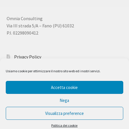
Omnia Consulting
Via III strada 5/A – Fano (PU) 61032
P.I. 02298090412
Privacy Policy
Usiamo cookie per ottimizzare il nostro sito web ed i nostri servizi.
Accetta cookie
© Corsi Sicurezza 2026
Realizzato con WooCommerce
.
Nega
Visualizza preference
0
Politica dei cookie
Cerca:
Cerca