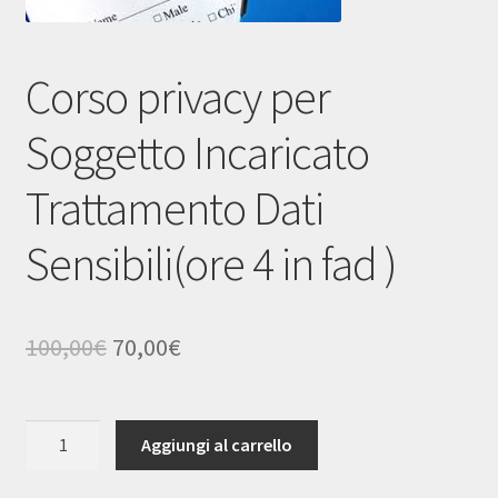
Carrello
Cassa
Corso privacy per
Soggetto Incaricato
Trattamento Dati
Sensibili(ore 4 in fad )
Il
Il
100,00
€
70,00
€
prezzo
prezzo
originale
attuale
Corso
Aggiungi al carrello
privacy
era:
è:
per