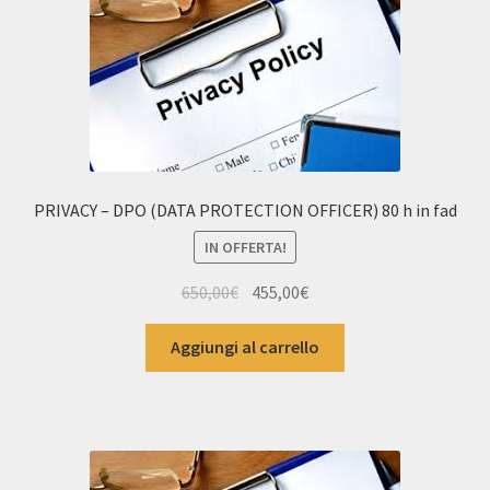
PRIVACY – DPO (DATA PROTECTION OFFICER) 80 h in fad
IN OFFERTA!
Il
Il
650,00
€
455,00
€
prezzo
prezzo
originale
attuale
Aggiungi al carrello
era:
è:
650,00€.
455,00€.