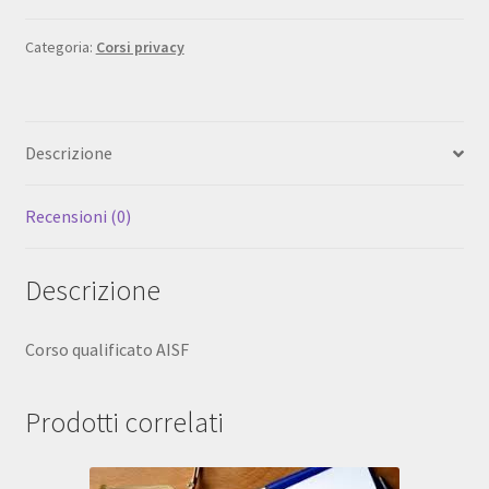
100,00€.
70,00€.
Soggetto
Incaricato
Categoria:
Corsi privacy
Trattamento
Dati
Sensibili(ore
Descrizione
4
in
fad
Recensioni (0)
)
quantità
Descrizione
Corso qualificato AISF
Prodotti correlati