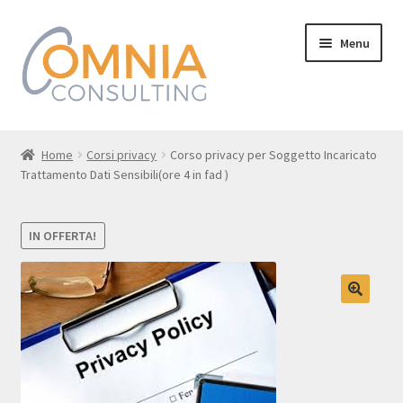
Vai
Vai
Menu
alla
al
navigazione
contenuto
Home
Home
Corsi privacy
Corso privacy per Soggetto Incaricato
Trattamento Dati Sensibili(ore 4 in fad )
I nostri Corsi
Chi siamo
IN OFFERTA!
Dove siamo
Contatti
Il mio account