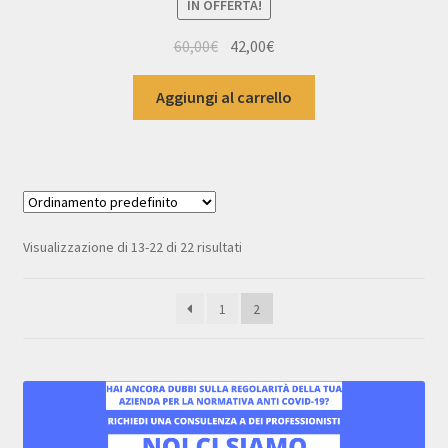
IN OFFERTA!
Il
Il
60,00
€
42,00
€
prezzo
prezzo
originale
attuale
Aggiungi al carrello
era:
è:
60,00€.
42,00€.
Visualizzazione di 13-22 di 22 risultati
1
2