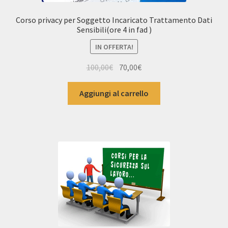
Corso privacy per Soggetto Incaricato Trattamento Dati
Sensibili(ore 4 in fad )
IN OFFERTA!
Il
Il
100,00
€
70,00
€
prezzo
prezzo
originale
attuale
Aggiungi al carrello
era:
è:
100,00€.
70,00€.