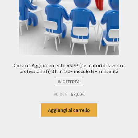
Corso di Aggiornamento RSPP (per datori di lavoro e
professionisti) 8 h in fad– modulo B – annualità
IN OFFERTA!
Il
Il
90,00
€
63,00
€
prezzo
prezzo
originale
attuale
Aggiungi al carrello
era:
è:
90,00€.
63,00€.