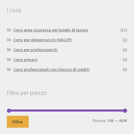
I corsi
Corsi area sicurezza nei luoghi di lavoro
(11)
Corsi per alimentaristi (HACCP)
(2)
Corsi per professionisti
(3)
Corsi privacy
(3)
Corsi professionali con rilascio di crediti
(3)
Filtra per prezzo
Pre
Pre
Prezzo:
30€
—
460€
Filtra
Min
Max