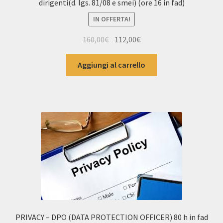
dirigenti(d. lgs. 81/08 e smei) (ore 16 in fad)
IN OFFERTA!
Il
Il
160,00
€
112,00
€
prezzo
prezzo
originale
attuale
Aggiungi al carrello
era:
è:
160,00€.
112,00€.
PRIVACY – DPO (DATA PROTECTION OFFICER) 80 h in fad