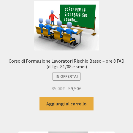
Corso di Formazione Lavoratori Rischio Basso – ore 8 FAD
(d. lgs. 81/08 e smei)
IN OFFERTA!
Il
Il
85,00
€
59,50
€
prezzo
prezzo
originale
attuale
Aggiungi al carrello
era:
è:
85,00€.
59,50€.