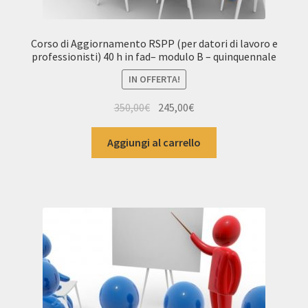
Corso di Aggiornamento RSPP (per datori di lavoro e
professionisti) 40 h in fad– modulo B – quinquennale
IN OFFERTA!
Il
Il
350,00
€
245,00
€
prezzo
prezzo
originale
attuale
Aggiungi al carrello
era:
è:
350,00€.
245,00€.