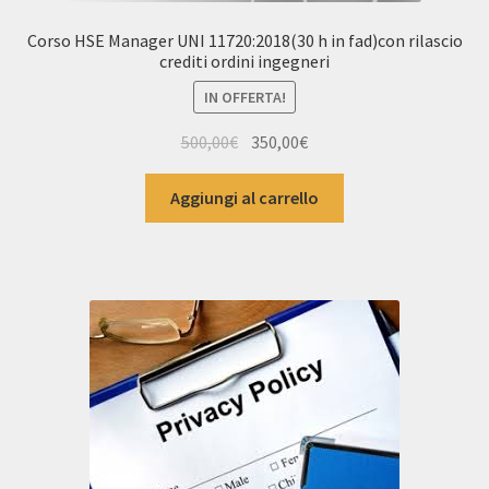
Corso HSE Manager UNI 11720:2018(30 h in fad)con rilascio
crediti ordini ingegneri
IN OFFERTA!
Il
Il
500,00
€
350,00
€
prezzo
prezzo
originale
attuale
Aggiungi al carrello
era:
è:
500,00€.
350,00€.