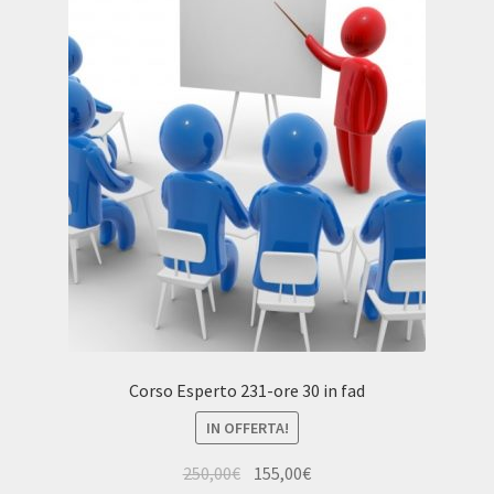
Corso Esperto 231-ore 30 in fad
IN OFFERTA!
Il
Il
250,00
€
155,00
€