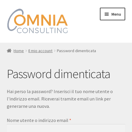
Vai
Vai
Menu
alla
al
navigazione
contenuto
Home
Home
Il mio account
Password dimenticata
I nostri Corsi
Password dimenticata
Chi siamo
Dove siamo
Hai perso la password? Inserisci il tuo nome utente o
l'indirizzo email. Riceverai tramite email un link per
Contatti
generarne una nuova.
Richiesto
Nome utente o indirizzo email
*
Il mio account